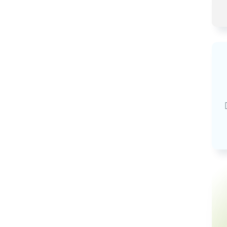
Базовая арендная велич
20,03
руб.