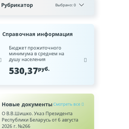
Рубрикатор
Выбрано:
0
Справочная информация
ина
Бюджет прожиточного
Ставка рефинансиров
минимума в среднем на
Национального банка
душу населения
Республики Беларусь
530,37
9,25
руб.
%
Новые документы
Смотреть все
О В.В.Шишко. Указ Президента
Республики Беларусь от 6 августа
2026 г. №266