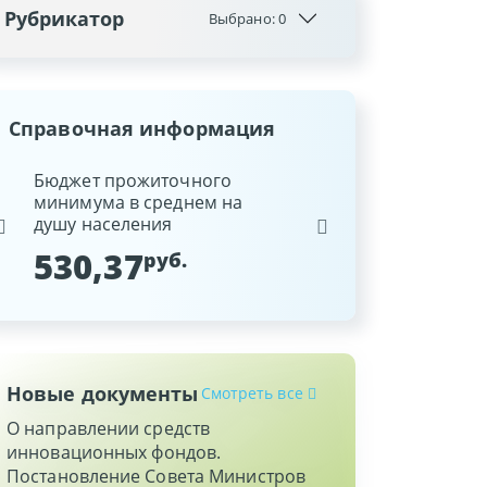
Рубрикатор
Выбрано:
0
Справочная информация
ина
Бюджет прожиточного
Ставка рефинансиров
минимума в среднем на
Национального банка
душу населения
Республики Беларусь
530,37
9,25
руб.
%
Новые документы
Смотреть все
О направлении средств
инновационных фондов.
Постановление Совета Министров