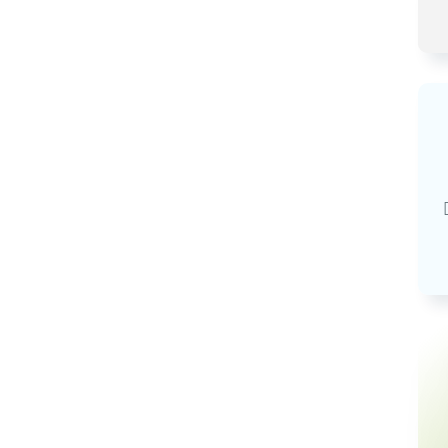
Базовая арендная велич
20,03
руб.