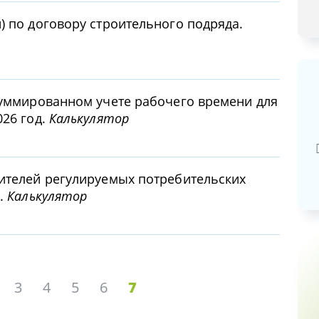
) по договору строительного подряда.
суммированном учете рабочего времени для
026 год.
Калькулятор
Базовая арендная велич
20,03
руб.
ителей регулируемых потребительских
).
Калькулятор
3
4
5
6
7