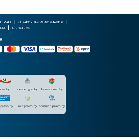
 ТЕМАМ
СПРАВОЧНАЯ ИНФОРМАЦИЯ
РСЫ
О СИСТЕМЕ
е
avo.by
center.gov.by
forumpravo.by
pravo.by
mir.pravo.by
seminar.pravo.by