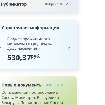
Рубрикатор
Выбрано:
0
Справочная информация
ина
Бюджет прожиточного
Ставка рефинансиров
минимума в среднем на
Национального банка
душу населения
Республики Беларусь
530,37
9,25
руб.
%
Новые документы
Смотреть все
Об изменении постановлений
Совета Министров Республики
Беларусь. Постановление Совета