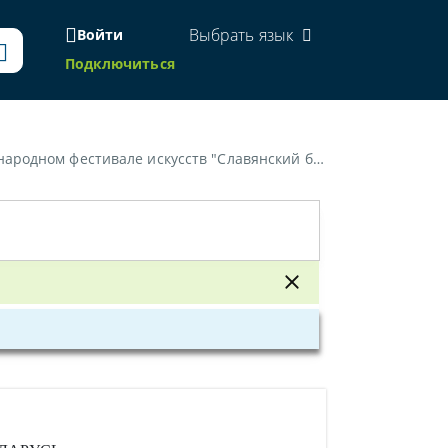
Выбрать язык
Войти
Подключиться
тивале искусств "Славянский базар в Витебске"»