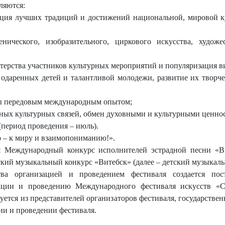
ляются:
зация лучших традиций и достижений национальной, мировой к
нического, изобразительного, циркового искусства, художе
ерства участников культурных мероприятий и популяризация ви
 одаренных детей и талантливой молодежи, развитие их творч
ы передовым международным опытом;
ных культурных связей, обмен духовными и культурными ценно
(период проведения – июль).
о – к миру и взаимопониманию!».
я Международный конкурс исполнителей эстрадной песни «Ви
кий музыкальный конкурс «Витебск» (далее – детский музыкаль
тва организацией и проведением фестиваля создается по
ации и проведению Международного фестиваля искусств «Сл
уется из представителей организаторов фестиваля, государстве
ии и проведении фестиваля.