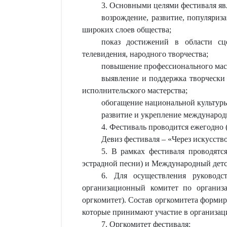
3. Основными целями фестиваля яв
возрождение, развитие, популяри
широких слоев общества;
показ достижений в области сце
телевидения, народного творчества;
повышение профессионального маст
выявление и поддержка творчески
исполнительского мастерства;
обогащение национальной культур
развитие и укрепление международ
4. Фестиваль проводится ежегодно 
Девиз фестиваля – «Через искусств
5. В рамках фестиваля проводятс
эстрадной песни) и Международный детс
6. Для осуществления руководс
организационный комитет по организ
оргкомитет). Состав оргкомитета формир
которые принимают участие в организац
7. Оргкомитет фестиваля: