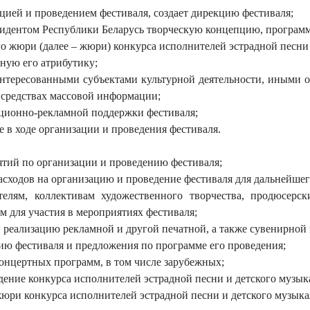
цией и проведением фестиваля, создает дирекцию фестиваля;
зидентом Республики Беларусь творческую концепцию, программу
о жюри (далее – жюри) конкурса исполнителей эстрадной песни 
ную его атрибутику;
интересованными субъектами культурной деятельности, иными 
 средствах массовой информации;
ционно-рекламной поддержки фестиваля;
 в ходе организации и проведения фестиваля.
тий по организации и проведению фестиваля;
асходов на организацию и проведение фестиваля для дальнейше
телям, коллективам художественного творчества, продюсерс
 для участия в мероприятиях фестиваля;
и реализацию рекламной и другой печатной, а также сувенирной
ию фестиваля и предложения по программе его проведения;
онцертных программ, в том числе зарубежных;
ение конкурса исполнителей эстрадной песни и детского музык
юри конкурса исполнителей эстрадной песни и детского музыка