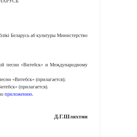
ЛАРУСЬ
блікі Беларусь аб культуры Министерство
ной песни «Витебск» и Международному
есни «Витебск» (прилагается);
тебск» (прилагается).
но
приложению
.
Д.Г.Шляхтин