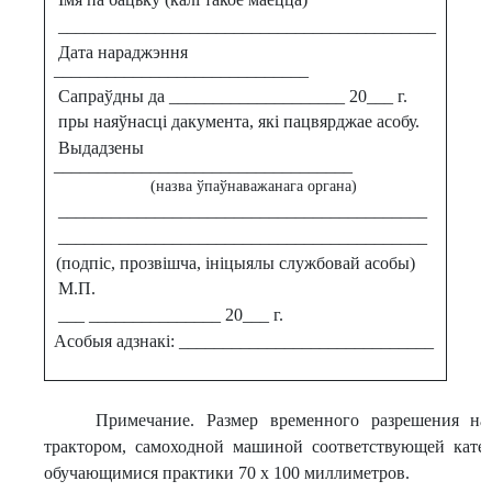
___________________________________________
Дата нараджэння
_____________________________
Сапраўдны да ____________________ 20___ г.
пры наяўнасці дакумента, які пацвярджае асобу.
Выдадзены
__________________________________
(назва ўпаўнаважанага органа)
__________________________________________
__________________________________________
(подпіс, прозвішча, ініцыялы службовай асобы)
М.П.
___ _______________ 20___ г.
Асобыя адзнакі: _____________________________
Примечание. Размер временного разрешения на
трактором, самоходной машиной соответствующей кате
обучающимися практики 70 х 100 миллиметров.