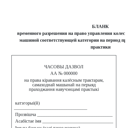
БЛАНК
временного разрешения на право управления колес
машиной соответствующей категории на период п
практики
ЧАСОВЫ ДАЗВОЛ
АА № 000000
на права кіравання калёсным трактарам,
самаходнай машынай на перыяд
праходжання навучэнцамі практыкі
катэгорыі(й)
________________________________
Прозвішча _________________________________
Асабістае імя _______________________________
Імя па бацьку (калі такое маецца)