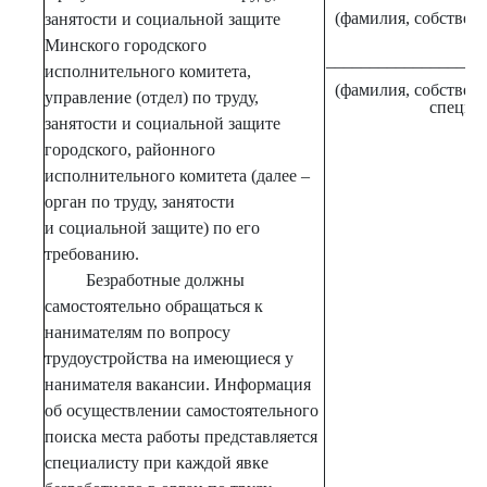
(фамилия, собственн
занятости и социальной защите
Минского городского
__________________
исполнительного комитета,
(фамилия, собственн
управление (отдел) по труду,
специал
занятости и социальной защите
городского, районного
исполнительного комитета (далее –
орган по труду, занятости
и социальной защите) по его
требованию.
Безработные должны
самостоятельно обращаться к
нанимателям по вопросу
трудоустройства на имеющиеся у
нанимателя вакансии. Информация
об осуществлении самостоятельного
поиска места работы представляется
специалисту при каждой явке