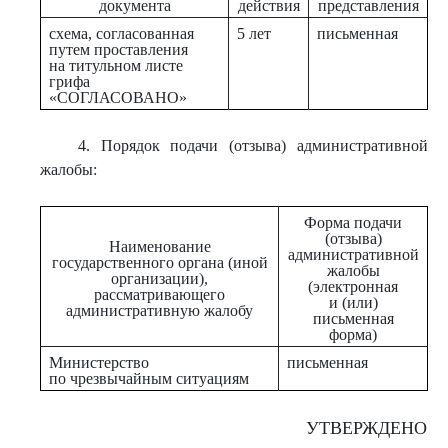
документа
действия
представления
схема, согласованная
5 лет
письменная
путем проставления
на титульном листе
грифа
«СОГЛАСОВАНО»
4. Порядок подачи (отзыва) административной
жалобы:
Форма подачи
(отзыва)
Наименование
административной
государственного органа (иной
жалобы
организации),
(электронная
рассматривающего
и (или)
административную жалобу
письменная
форма)
Министерство
письменная
по чрезвычайным ситуациям
УТВЕРЖДЕНО