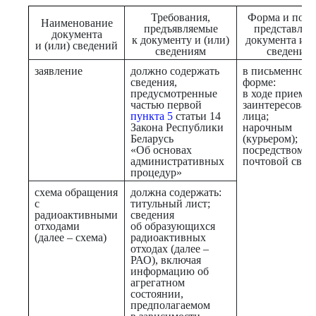
Требования,
Форма и поря
Наименование
предъявляемые
представлен
документа
к документу и (или)
документа и (
и (или) сведений
сведениям
сведений
заявление
должно содержать
в письменной
сведения,
форме:
предусмотренные
в ходе приема
частью первой
заинтересован
пункта 5
статьи 14
лица;
Закона Республики
нарочным
Беларусь
(курьером);
«Об основах
посредством
административных
почтовой связ
процедур»
схема обращения
должна содержать:
с
титульный лист;
радиоактивными
сведения
отходами
об образующихся
(далее – схема)
радиоактивных
отходах (далее –
РАО), включая
информацию об
агрегатном
состоянии,
предполагаемом