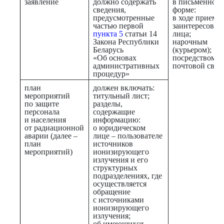
заявление
должно содержать
в письменной
сведения,
форме:
предусмотренные
в ходе приема
частью первой
заинтересован
пункта 5
статьи 14
лица;
Закона Республики
нарочным
Беларусь
(курьером);
«Об основах
посредством
административных
почтовой связ
процедур»
план
должен включать:
мероприятий
титульный лист;
по защите
разделы,
персонала
содержащие
и населения
информацию:
от радиационной
о юридическом
аварии (далее –
лице – пользователе
план
источников
мероприятий)
ионизирующего
излучения и его
структурных
подразделениях, где
осуществляется
обращение
с источниками
ионизирующего
излучения;
об имеющихся