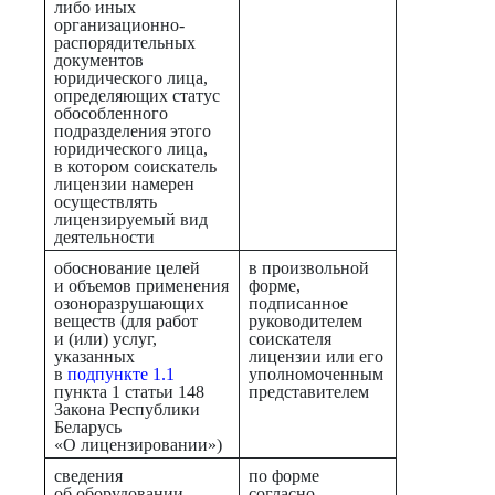
либо иных
организационно-
распорядительных
документов
юридического лица,
определяющих статус
обособленного
подразделения этого
юридического лица,
в котором соискатель
лицензии намерен
осуществлять
лицензируемый вид
деятельности
обоснование целей
в произвольной
и объемов применения
форме,
озоноразрушающих
подписанное
веществ (для работ
руководителем
и (или) услуг,
соискателя
указанных
лицензии или его
в
подпункте 1.1
уполномоченным
пункта 1 статьи 148
представителем
Закона Республики
Беларусь
«О лицензировании»)
сведения
по форме
об оборудовании
согласно