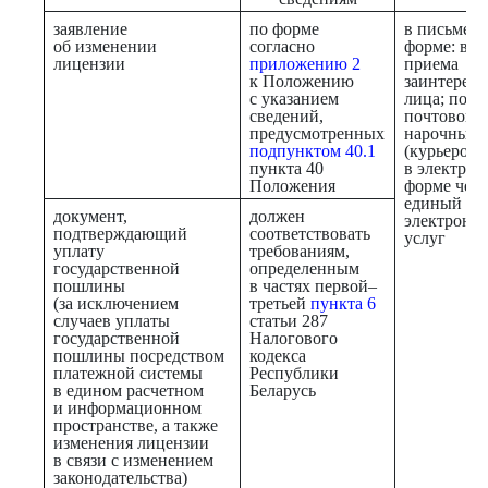
заявление
по форме
в письмен
об изменении
согласно
форме: в х
лицензии
приложению 2
приема
к Положению
заинтерес
с указанием
лица; поср
сведений,
почтовой с
предусмотренных
нарочным
подпунктом 40.1
(курьером)
пункта 40
в электро
Положения
форме чере
единый по
документ,
должен
электронн
подтверждающий
соответствовать
услуг
уплату
требованиям,
государственной
определенным
пошлины
в частях первой–
(за исключением
третьей
пункта 6
случаев уплаты
статьи 287
государственной
Налогового
пошлины посредством
кодекса
платежной системы
Республики
в едином расчетном
Беларусь
и информационном
пространстве, а также
изменения лицензии
в связи с изменением
законодательства)