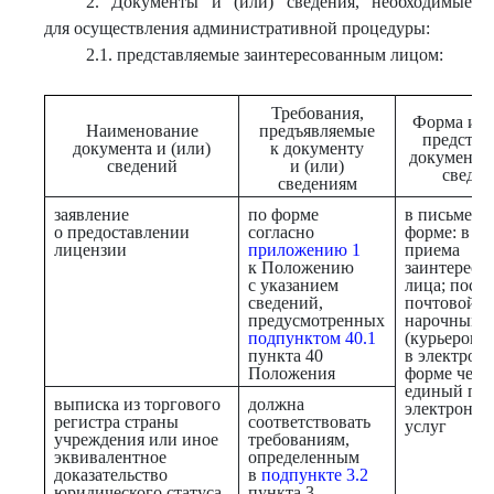
2. Документы и (или) сведения, необходимые
для осуществления административной процедуры:
2.1. представляемые заинтересованным лицом:
Требования,
Форма и п
Наименование
предъявляемые
представ
документа и (или)
к документу
документа 
сведений
и (или)
сведе
сведениям
заявление
по форме
в письменн
о предоставлении
согласно
форме: в хо
лицензии
приложению 1
приема
к Положению
заинтересо
с указанием
лица; поср
сведений,
почтовой св
предусмотренных
нарочным
подпунктом 40.1
(курьером);
пункта 40
в электрон
Положения
форме чере
единый пор
выписка из торгового
должна
электронн
регистра страны
соответствовать
услуг
учреждения или иное
требованиям,
эквивалентное
определенным
доказательство
в
подпункте 3.2
юридического статуса
пункта 3