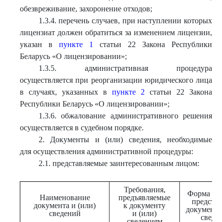
обезвреживание, захоронение отходов;
1.3.4. перечень случаев, при наступлении которых
лицензиат должен обратиться за изменением лицензии,
указан в
пункте 1
статьи 22 Закона Республики
Беларусь «О лицензировании»;
1.3.5. административная процедура
осуществляется при реорганизации юридического лица
в случаях, указанных в
пункте 2
статьи 22 Закона
Республики Беларусь «О лицензировании»;
1.3.6. обжалование административного решения
осуществляется в судебном порядке.
2. Документы и (или) сведения, необходимые
для осуществления административной процедуры:
2.1. представляемые заинтересованным лицом:
Требования,
Форма и 
Наименование
предъявляемые
предста
документа и (или)
к документу
документа
сведений
и (или)
сведе
сведениям