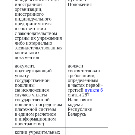
иностранной
Положения
организации,
иностранного
индивидуального
предпринимателя
в соответствии
с законодательством
страны их учреждения
либо нотариально
засвидетельствованная
копия таких
документов
документ,
должен
подтверждающий
соответствовать
уплату
требованиям,
государственной
определенным
пошлины
в частях первой–
(за исключением
третьей
пункта 6
случаев уплаты
статьи 287
государственной
Налогового
пошлины посредством
кодекса
платежной системы
Республики
в едином расчетном
Беларусь
и информационном
пространстве)
копии учредительных