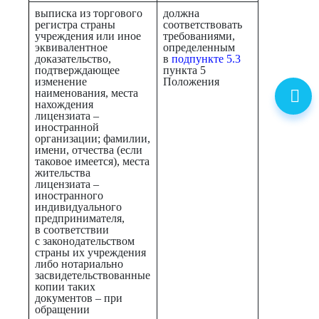
выписка из торгового
должна
регистра страны
соответствовать
учреждения или иное
требованиями,
эквивалентное
определенным
доказательство,
в
подпункте 5.3
подтверждающее
пункта 5
изменение
Положения
наименования, места
нахождения
лицензиата –
иностранной
организации; фамилии,
имени, отчества (если
таковое имеется), места
жительства
лицензиата –
иностранного
индивидуального
предпринимателя,
в соответствии
с законодательством
страны их учреждения
либо нотариально
засвидетельствованные
копии таких
документов – при
обращении