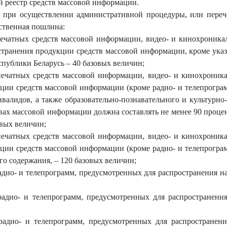
 реестр средств массовой информации.
й при осуществлении административной процедуры, или перече
ственная пошлина:
печатных средств массовой информации, видео- и кинохроника
странения продукции средств массовой информации, кроме указ
публики Беларусь – 40 базовых величин;
печатных средств массовой информации, видео- и кинохроник
ции средств массовой информации (кроме радио- и телепрогр
нвалидов, а также образовательно-познавательного и культурно
твах массовой информации должна составлять не менее 90 проце
овых величин;
печатных средств массовой информации, видео- и кинохроник
ции средств массовой информации (кроме радио- и телепрогр
го содержания, – 120 базовых величин;
адио- и телепрограмм, предусмотренных для распространения на
радио- и телепрограмм, предусмотренных для распространения
радио- и телепрограмм, предусмотренных для распространен