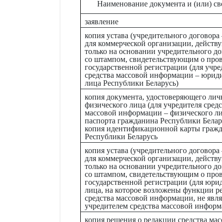
Наименование документа и (или) с
заявление
копия устава (учредительного договора 
для коммерческой организации, дейст
только на основании учредительного до
со штампом, свидетельствующим о про
государственной регистрации (для учре
средства массовой информации – юрид
лица Республики Беларусь)
копия документа, удостоверяющего лич
физического лица (для учредителя сред
массовой информации – физического ли
паспорта гражданина Республики Белар
копия идентификационной карты граж
Республики Беларусь
копия устава (учредительного договора 
для коммерческой организации, дейст
только на основании учредительного до
со штампом, свидетельствующим о про
государственной регистрации (для юри
лица, на которое возложены функции р
средства массовой информации, не явл
учредителем средства массовой информ
копия решения о редакции средства ма