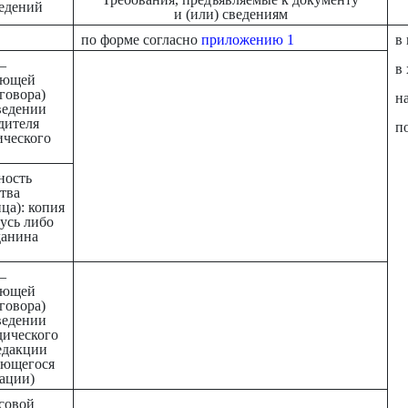
ведений
и (или) сведениям
по форме согласно
приложению 1
в
–
в
вующей
говора)
н
ведении
дителя
п
ического
ность
ства
ца): копия
усь либо
данина
–
вующей
говора)
ведении
дического
едакции
яющегося
ации)
ссовой