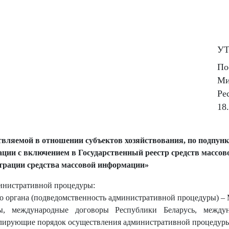
У
По
Ми
Ре
18
ляемой в отношении субъектов хозяйствования, по подпункт
ации с включением в Государственный реестр средств массо
страции средства массовой информации»
инистративной процедуры:
о органа (подведомственность административной процедуры) –
ы, международные договоры Республики Беларусь, между
гулирующие порядок осуществления административной процедур