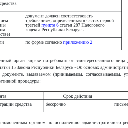
средства
документ должен соответствовать
нием
требованиям, определенным в частях первой–
ины
третьей
пункта 6
статьи 287 Налогового
ном
кодекса Республики Беларусь
стве)
ли
по форме согласно
приложению 2
нный орган вправе потребовать от заинтересованного лица 
татьи 15 Закона Республики Беларусь «Об основах администрат
 документе, выдаваемом (принимаемом, согласовываемом, у
ративной процедуры:
нта
Срок действия
трации средства
бессрочно
письм
лномоченным органом по исполнению административного реш