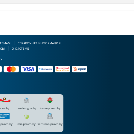
 ТЕМАМ
СПРАВОЧНАЯ ИНФОРМАЦИЯ
РСЫ
О СИСТЕМЕ
е
avo.by
center.gov.by
forumpravo.by
pravo.by
mir.pravo.by
seminar.pravo.by