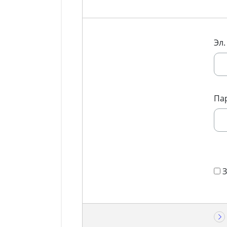
Эл.
Па