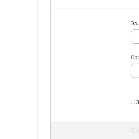
Эл.
Па