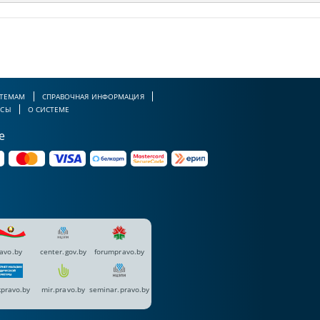
 ТЕМАМ
СПРАВОЧНАЯ ИНФОРМАЦИЯ
РСЫ
О СИСТЕМЕ
е
avo.by
center.gov.by
forumpravo.by
pravo.by
mir.pravo.by
seminar.pravo.by