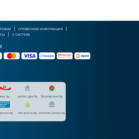
 ТЕМАМ
СПРАВОЧНАЯ ИНФОРМАЦИЯ
РСЫ
О СИСТЕМЕ
е
avo.by
center.gov.by
forumpravo.by
pravo.by
mir.pravo.by
seminar.pravo.by