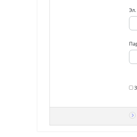
Эл.
Па