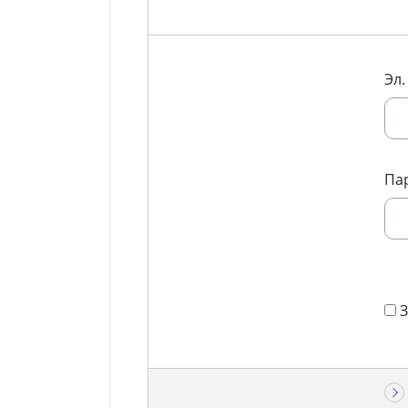
Эл.
Па