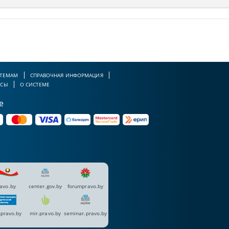
 ТЕМАМ
СПРАВОЧНАЯ ИНФОРМАЦИЯ
РСЫ
О СИСТЕМЕ
е
avo.by
center.gov.by
forumpravo.by
pravo.by
mir.pravo.by
seminar.pravo.by