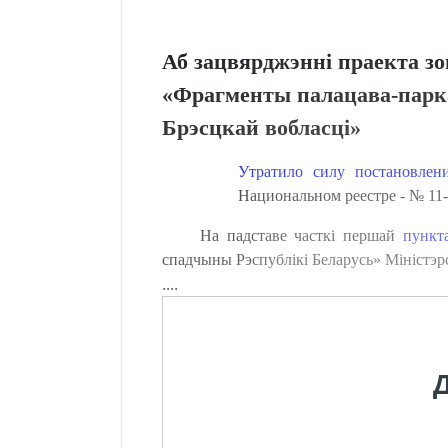
Аб зацвярджэнні праекта зо
«Фрагменты палацава-парка
Брэсцкай вобласці»
Утратило силу постановле
Национальном реестре - № 11-
На падставе часткі першай
пункт
спадчыны Рэспублікі Беларусь» Мініст
....