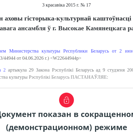
3 красавіка 2015 г.
№ 17
н аховы гісторыка-культурнай каштоўнасці
вага ансамбля ў г. Высокае Камянецкага р
нием Министерства культуры Республики Беларусь от 2 и
3/44944 от 04.06.2026 г.) <W22644944p>
а 2
артыкула 29 Закона Рэспублікі Беларусь ад 9 студзеня 20
эрства культуры Рэспублікі Беларусь ПАСТАНАЎЛЯЕ:
Документ показан в сокращенно
(демонстрационном) режиме