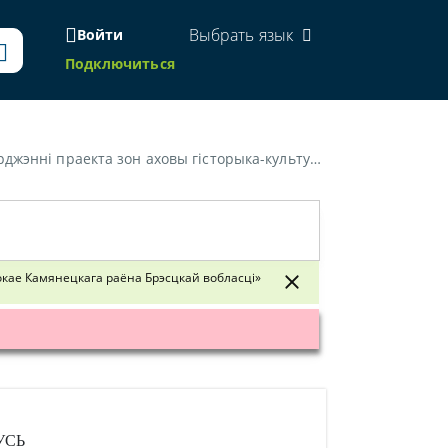
Выбрать язык
Войти
Подключиться
ацава-паркавага ансамбля ў г. Высокае Камянецкага раёна Брэсцкай вобласцi"»
окае Камянецкага раёна Брэсцкай вобласці»
УСЬ