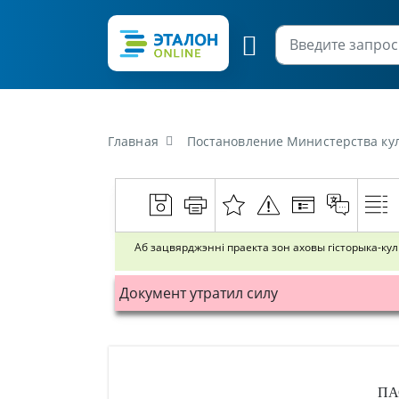
Главная
Постановление Министерства культуры Республики Беларусь о
Аб зацвярджэнні праекта зон аховы гісторыка-ку
Документ утратил силу
ПА