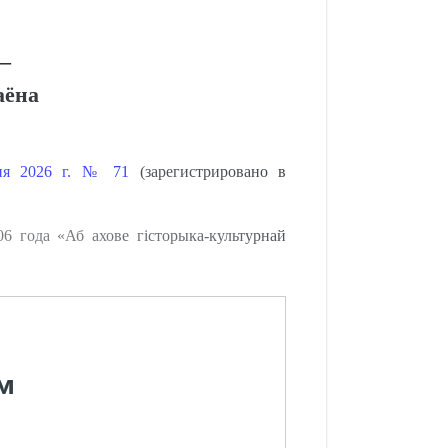
 –
аёна
юня 2026 г. № 71
(зарегистрировано в
06 года «Аб ахове гісторыка-культурнай
м