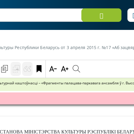
т 3 апреля 2015 г. №17 «Аб зацвярджэннi праекта зон аховы гiсторыка-культурнай каштоўнасцi - "Фрагменты пал
льтурнай каштоўнасці – «Фрагменты палацава-паркавага ансамбля ў г. Выс
СТАНОВА
МІНІСТЭРСТВА КУЛЬТУРЫ РЭСПУБЛІКІ БЕЛАР