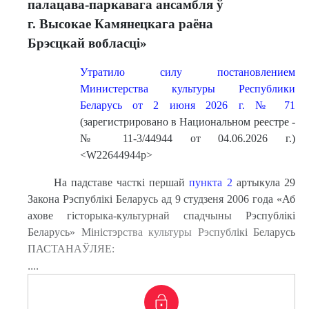
палацава-паркавага ансамбля ў
г. Высокае Камянецкага раёна
Брэсцкай вобласці»
Утратило силу постановлением
Министерства культуры Республики
Беларусь от 2 июня 2026 г. № 71
(зарегистрировано в Национальном реестре -
№ 11-3/44944 от 04.06.2026 г.)
<W22644944p>
На падставе часткі першай
пункта 2
артыкула 29
Закона Рэспублікі Беларусь ад 9 студзеня 2006 года «Аб
ахове гісторыка-культурнай спадчыны Рэспублікі
Беларусь» Міністэрства культуры Рэспублікі Беларусь
ПАСТАНАЎЛЯЕ:
....