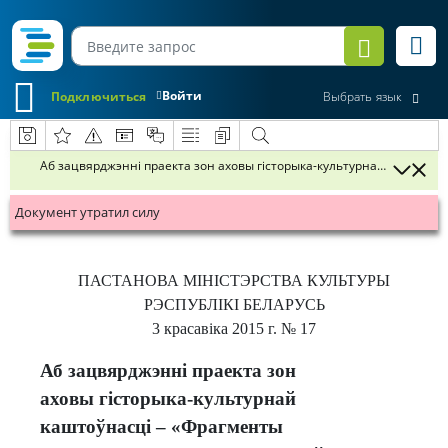
Войти
Подключиться
Выбрать язык
Аб зацвярджэнні праекта зон аховы гісторыка-культурнай каштоўна
Документ утратил силу
ПАСТАНОВА
МІНІСТЭРСТВА КУЛЬТУРЫ
РЭСПУБЛІКІ БЕЛАРУСЬ
3 красавіка 2015 г.
№ 17
Аб зацвярджэнні праекта зон
аховы гісторыка-культурнай
каштоўнасці – «Фрагменты