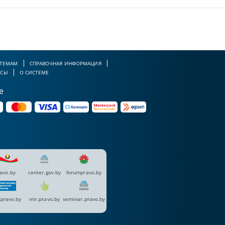
 ТЕМАМ
СПРАВОЧНАЯ ИНФОРМАЦИЯ
РСЫ
О СИСТЕМЕ
е
avo.by
center.gov.by
forumpravo.by
pravo.by
mir.pravo.by
seminar.pravo.by