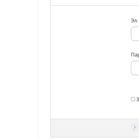
Эл.
Па