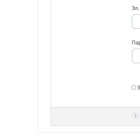
Эл.
Па