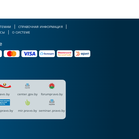
 ТЕМАМ
СПРАВОЧНАЯ ИНФОРМАЦИЯ
РСЫ
О СИСТЕМЕ
е
avo.by
center.gov.by
forumpravo.by
pravo.by
mir.pravo.by
seminar.pravo.by