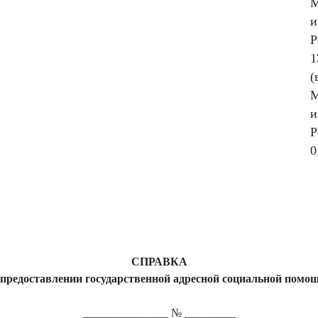
М
и
Р
1
(
М
и
Р
0
СПРАВКА
 предоставлении государственной адресной социальной помо
_______________ № _________