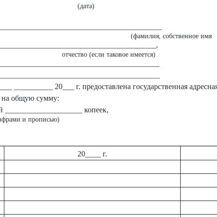
(дата)
____________________________________________
(фамилия, собственное имя
_________________________________________,
отчество (если таковое имеется)
___________________________________________
__________________________________________
 ____ __________ 20___ г. предоставлена государственная адресн
 на общую сумму:
 ____________________ копеек,
ифрами и прописью)
20____ г.