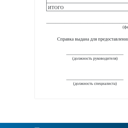
ИТОГО
___________________________________
(ф
Справка выдана для предоставления
_________________________
(должность руководителя)
_________________________
(должность специалиста)