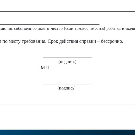
__________________________________________
амилия, собственное имя, отчество (если таковое имеется) ребенка-инвали
 по месту требования. Срок действия справки – бессрочно.
____________________
(подпись)
М.П.
____________________
(подпись)