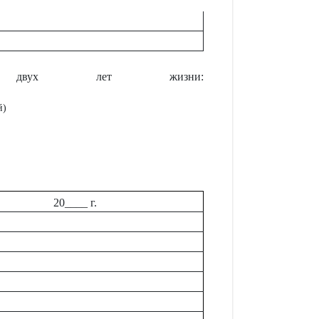
ых двух лет жизни:
й)
20____ г.