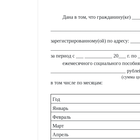
Дана в том, что гражданину(ке) _
___________________________________
зарегистрированному(ой) по адресу: __
___________________________________
за период с ___ ___________ 20___ г. по
ежемесячного социального пособия
______________________________ рублей
(сумма ц
в том числе по месяцам:
Год
Январь
Февраль
Март
Апрель