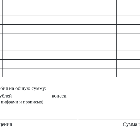
обия на общую сумму:
блей _______________ копеек,
 цифрами и прописью)
щения
Сумма 