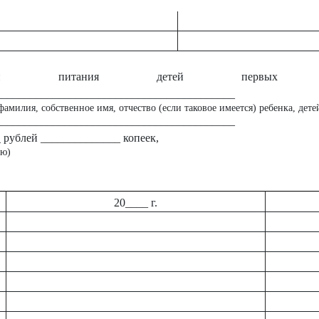
одуктами питания детей перв
__________________________________________
фамилия, собственное имя, отчество (если таковое имеется) ребенка, дете
__________________________________________
рублей ______________ копеек,
ью)
20____ г.