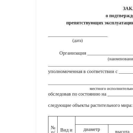
ЗА
о подтвержд
препятствующих эксплуатации
_________________________
(дата)
Организация ___________________
(наименовани
___________________________________
уполномоченная в соответствии с ____
___________________________________
местного исполнительно
обследовав по состоянию на _________
следующие объекты растительного мира:
№
диаметр
Вид и
высота
п/