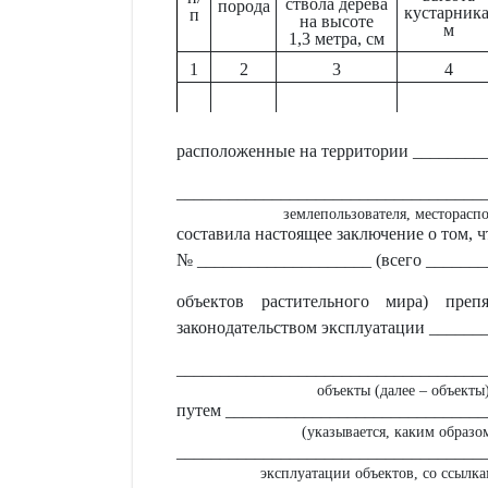
ствола дерева
порода
кустарника
п
на высоте
м
1,3 метра, см
1
2
3
4
расположенные на территории ________
___________________________________
землепользователя, месторасп
составила настоящее заключение о том, 
№ ____________________ (всего ______
объектов растительного мира) преп
законодательством эксплуатации _____
___________________________________
объекты (далее – объекты
путем _____________________________
(указывается, каким образо
___________________________________
эксплуатации объектов, со ссылк