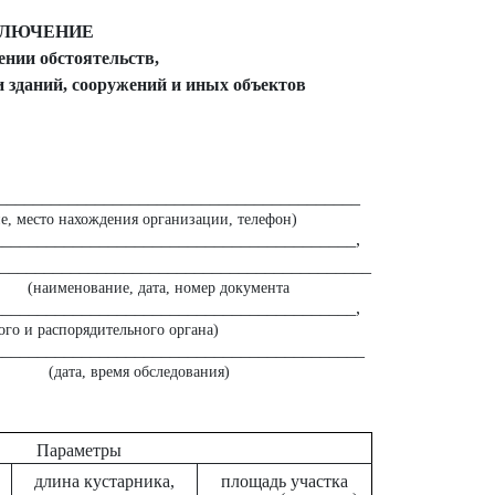
КЛЮЧЕНИЕ
ении обстоятельств,
 зданий, сооружений и иных объектов
_________________________________________
е, место нахождения организации, телефон)
_________________________________________,
____________________________________________
(наименование, дата, номер документа
_________________________________________,
го и распорядительного органа)
___________________________________________
(дата, время обследования)
Параметры
длина кустарника,
площадь участка