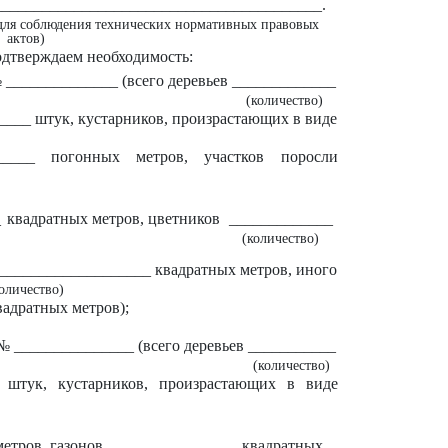
_________________________________________.
 для соблюдения технических нормативных правовых
актов)
дтверждаем необходимость:
 ______________ (всего деревьев _____________
(количество)
____ штук, кустарников, произрастающих в виде
_____ погонных метров, участков поросли
_
квадратных метров, цветников
_____________
(количество)
____________________ квадратных метров, иного
оличество)
вадратных метров);
№ _______________ (всего деревьев ___________
(количество)
_ штук, кустарников, произрастающих в виде
етров, газонов
_____________
квадратных