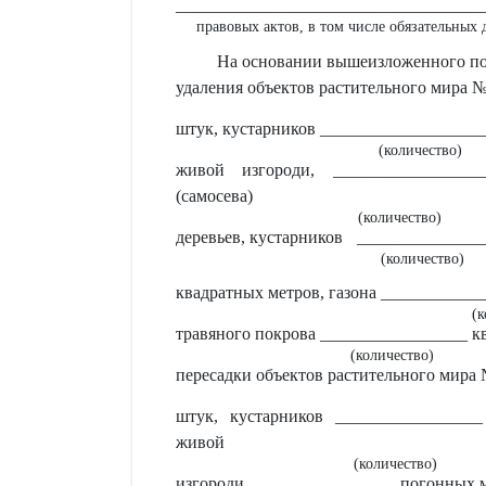
___________________________________
правовых актов, в том числе обязательных
На основании вышеизложенного по
удаления объектов растительного мира №
штук, кустарников ___________________
(количество)
живой изгороди, _________________
(самосева)
(количество)
деревьев, кустарников
______________
(количество)
квадратных метров, газона ___________
(к
травяного покрова _________________ к
(количество)
пересадки объектов растительного мира 
штук, кустарников ________________
живой
(количество)
изгороди,
_______________
погонных м