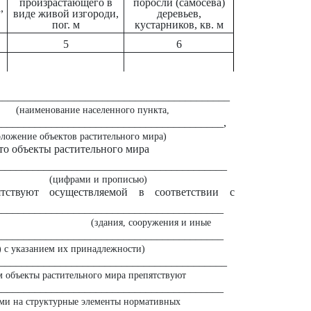
произрастающего в
поросли (самосева)
,
виде живой изгороди,
деревьев,
пог. м
кустарников, кв. м
5
6
__________________________________________
(наименование населенного пункта,
_________________________________________,
оложение объектов растительного мира)
что объекты растительного мира
__________________________________________
(цифрами и прописью)
ятствуют осуществляемой в соответствии с
__________________________________________
(здания, сооружения и иные
_________________________________________
) с указанием их принадлежности)
__________________________________________
м объекты растительного мира препятствуют
_________________________________________
ами на структурные элементы нормативных