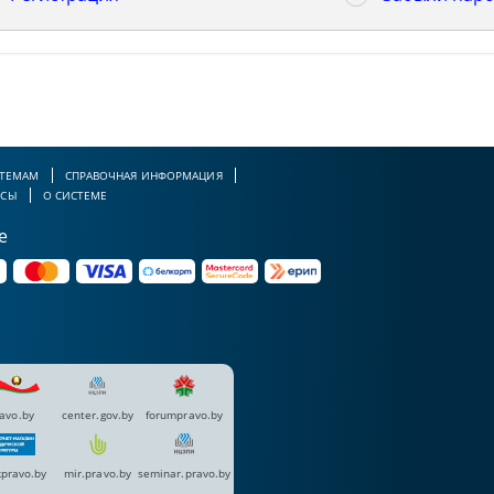
 ТЕМАМ
СПРАВОЧНАЯ ИНФОРМАЦИЯ
РСЫ
О СИСТЕМЕ
е
avo.by
center.gov.by
forumpravo.by
pravo.by
mir.pravo.by
seminar.pravo.by