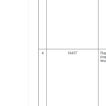
4
16437
Па
(па
мод