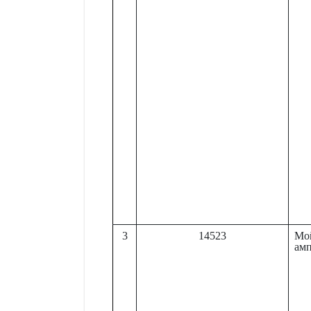
3
14523
Мо
ам