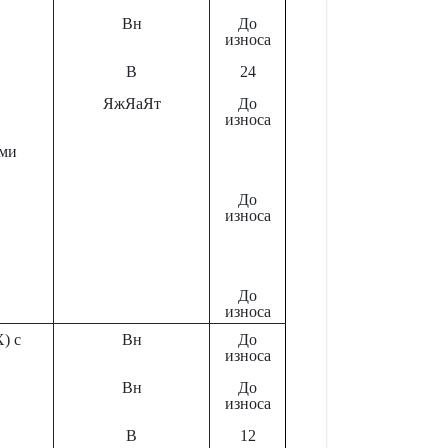
Вн
До
износа
В
24
ЯжЯаЯт
До
износа
ами
До
износа
До
износа
) с
Вн
До
износа
Вн
До
износа
В
12