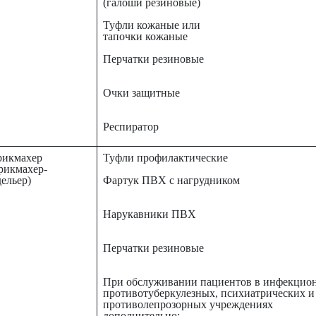
(галоши резиновые)
Туфли кожаные или
тапочки кожаные
Перчатки резиновые
Очки защитные
Респиратор
рикмахер
Туфли профилактические
рикмахер-
ельер)
Фартук ПВХ с нагрудником
Нарукавники ПВХ
Перчатки резиновые
При обслуживании пациентов в инфекцио
противотуберкулезных, психиатрических и
противолепрозорных учреждениях
дополнительно: