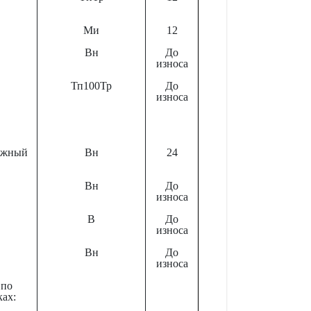
Ми
12
Вн
До
износа
Тп100Тр
До
износа
мажный
Вн
24
Вн
До
износа
В
До
износа
Вн
До
износа
 по
ках: