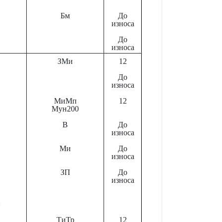
Бм
До
износа
До
износа
ЗМи
12
До
износа
МиМп
12
Мун200
В
До
износа
Ми
До
износа
ЗП
До
износа
:
ТиТр
12