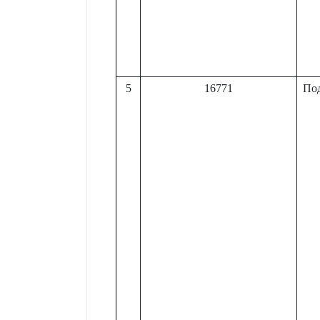
5
16771
По