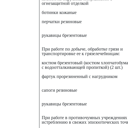
огнезащитной отделкой
ботинки кожаные
перчатки резиновые
рукавицы брезентовые
При работе по добыче, обработке грязи и
транспортировке ее к грязелечебницам:
костюм брезентовый (костюм хлопчатобу
с водоотталкивающей пропиткой) (2 шт.)
фартук прорезиненный с нагрудником
сапоги резиновые
рукавицы брезентовые
При работе в противочумных учреждениях
истреблению в свежих эпизоотических точ