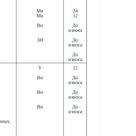
Ми
24
Ми
12
Вн
До
износа
ЗН
До
износа
До
износа
У
12
Вн
До
износа
Вн
До
износа
Вн
До
износа
нных,