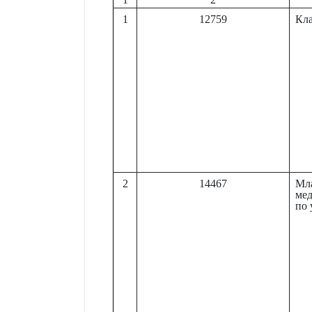
1
12759
Кл
2
14467
Мл
мед
по 