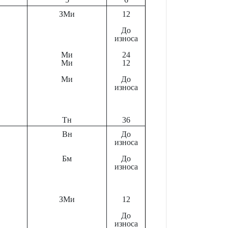
ЗМи
12
До
износа
Ми
24
Ми
12
Ми
До
износа
Тн
36
Вн
До
износа
Бм
До
износа
ЗМи
12
До
износа