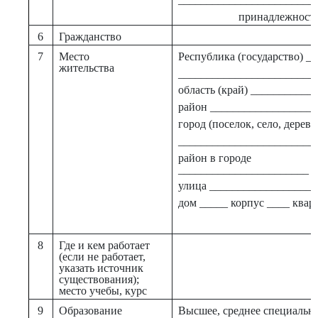
принадлежность
6
Гражданство
7
Место
Республика (государство) _
жительства
________________________
область (край) ___________
район __________________
город (поселок, село, дерев
________________________
район в городе
_______________________
улица __________________
дом _____ корпус ____ квар
8
Где и кем работает
(если не работает,
указать источник
существования);
место учебы, курс
9
Образование
Высшее, среднее специально