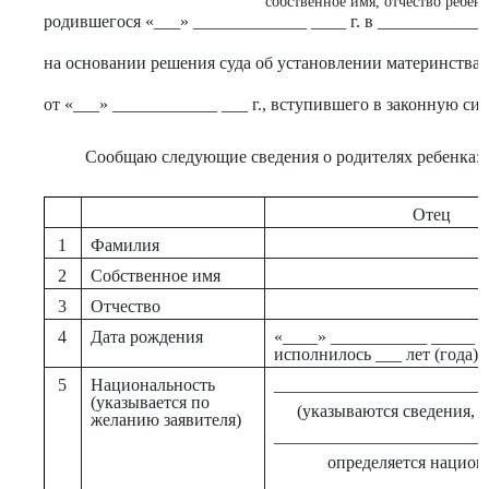
собственное имя, отчество ребенк
родившегося «___» _____________ ____ г. в ___________
на основании решения суда об установлении материнства
от «___» ____________ ___ г., вступившего в законную сил
Сообщаю следующие сведения о родителях ребенка:
Отец
1
Фамилия
2
Собственное имя
3
Отчество
4
Дата рождения
«____» ___________ _____ г.
исполнилось ___ лет (года)
5
Национальность
________________________
(указывается по
(указываются сведения, 
желанию заявителя)
________________________
определяется национ
________________________