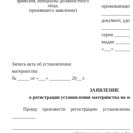
фамилия, инициалы должностного
лица,
проживающего(
принявшего заявление)
_____________
документ, удо
_____________
серия _______
выдан _______
«___» ________
Запись акта об установлении
материнства
№ _____ от «___» _________ 20__ г.
ЗАЯВЛЕНИЕ
о регистрации установления материнства на ос
Прошу произвести регистрацию установления
__________
___________________________________________________