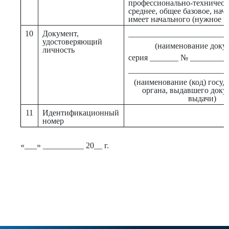
профессионально-техническ
среднее, общее базовое, нача
имеет начального (нужное п
10
Документ,
________________________
удостоверяющий
(наименование доку
личность
серия _______ № _________
________________________
(наименование (код) госуд
органа, выдавшего докум
выдачи)
11
Идентификационный
номер
«___» __________ 20__ г.