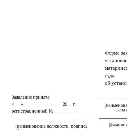
Форма заяв
установле
материнст
суда
об установ
Заявление принято
_____________
«___» ________________ 20__ г.
(наименован
акты г
регистрационный № __________
_____________
__________________________________
(фамилия, 
(наименование должности, подпись,