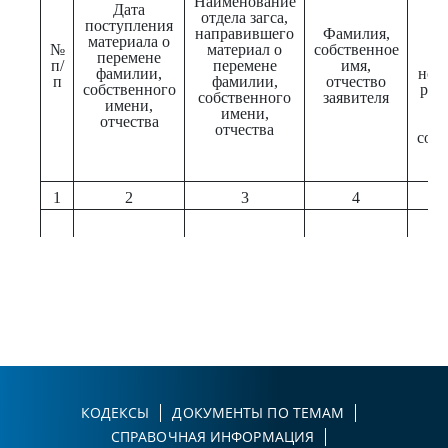
Наименование
Дата
от
отдела загса,
поступления
к
направившего
Фамилия,
материала о
за
№
материал о
собственное
перемене
ж
п/
перемене
имя,
фамилии,
носи
п
фамилии,
отчество
собственного
рег
собственного
заявителя
имени,
пе
имени,
отчества
фа
отчества
собс
и
о
1
2
3
4
КОДЕКСЫ
ДОКУМЕНТЫ ПО ТЕМАМ
СПРАВОЧНАЯ ИНФОРМАЦИЯ