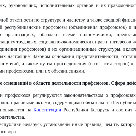
х, руководящих, исполнительных органов и их правомочност
й отчетности по структуре и членству, а также сводной финан
й республиканские профсоюзы (объединения профсоюзов) и и
в организациях, обладают всеми полномочиями, предос
защиту трудовых, социально-экономических прав и интересов ч
динения профсоюзов) и их организационные структуры, включ
ых настоящим Законом оснований представительности, отстаи
номочий, а также путем присоединения (с согласия сторон) к
ми профсоюзами или их объединениями.
е отношений в области деятельности профсоюзов. Сфера дей
ти профсоюзов регулируются законодательством о профсоюза
дно-правовыми актами, содержащими обязательства Республики
сновывается на
Конституции
Республики Беларусь и состоит и
одательства.
спублики Беларусь установлены иные правила, чем те, которы
оговора.