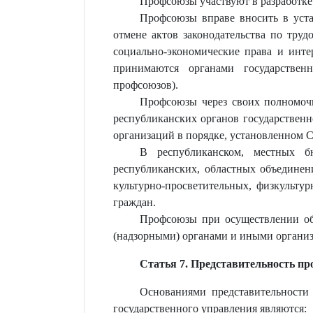
Профсоюзы участвуют в разработке
Профсоюзы вправе вносить в уста
отмене актов законодательства по тру
социально-экономические права и инте
принимаются органами государствен
профсоюзов).
Профсоюзы через своих полномочн
республиканских органов государственн
организаций в порядке, установленном 
В республиканском, местных б
республиканских, областных объединен
культурно-просветительных, физкульту
граждан.
Профсоюзы при осуществлении об
(надзорными) органами и иными органи
Статья 7. Представительность п
Основаниями представительности
государственного управления являются: