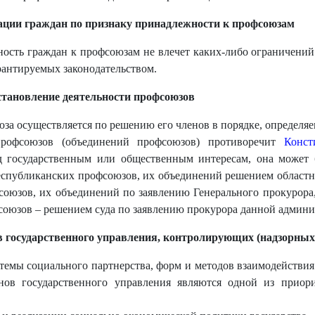
ации граждан по признаку принадлежности к профсоюзам
сть граждан к профсоюзам не влечет каких-либо ограничений 
рантируемых законодательством.
становление деятельности профсоюзов
за осуществляется по решению его членов в порядке, определя
 профсоюзов (объединений профсоюзов) противоречит
Конст
ед государственным или общественным интересам, она может 
спубликанских профсоюзов, их объединений решением областно
оюзов, их объединений по заявлению Генерального прокурора, 
союзов – решением суда по заявлению прокурора данной админ
в государственного управления, контролирующих (надзорных
темы социального партнерства, форм и методов взаимодействи
нов государственного управления являются одной из приори