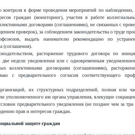
 контроля в форме проведения мероприятий по наблюдению, 
ресов граждан (мониторинг), участия в работе коллегиаль
ллективными договорами (соглашениями), не связанных с пров
едением проверок), за соблюдением законодательства о труде пр
рофсоюзов, выдать нанимателю рекомендацию по устране
а (соглашения).
онодательством, расторжение трудового договора по иници
за две недели уведомления или с одновременным уведомлением
ных коллективными договорами (соглашениями), расторжен
лько с предварительного согласия соответствующего про
рганизаций, их структурных подразделений, полная или ча
ли уполномоченного им органа управления, влекущие сокраще
условии предварительного уведомления (не позднее чем за тр
юдению прав и интересов граждан.
социальной защите граждан