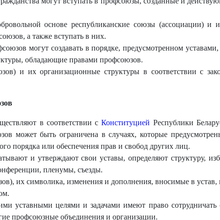
гражданства могут вступать в профсоюзы, созданные и действую
бровольной основе республиканские союзы (ассоциации) и и
юзов, а также вступать в них.
союзов могут создавать в порядке, предусмотренном уставами, 
уктуры, обладающие правами профсоюзов.
ов) и их организационные структуры в соответствии с зако
юзов
ществляют в соответствии с
Конституцией
Республики Белару
юзов может быть ограничена в случаях, которые предусмотре
го порядка или обеспечения прав и свобод других лиц.
атывают и утверждают свои уставы, определяют структуру, из
конференции, пленумы, съезды.
в), их символика, изменения и дополнения, вносимые в устав, 
ом.
ими уставными целями и задачами имеют право сотрудничать 
гие профсоюзные объединения и организации.