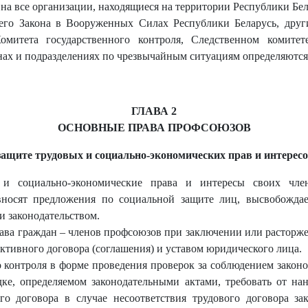
на все организации, находящиеся на территории Республики Бел
его Закона в Вооруженных Силах Республики Беларусь, друг
митета государственного контроля, Следственном комитет
анах и подразделениях по чрезвычайным ситуациям определяютс
ГЛАВА 2
ОСНОВНЫЕ ПРАВА ПРОФСОЮЗОВ
защите трудовых и социально-экономических прав и интерес
 социально-экономические права и интересы своих член
 вносят предложения по социальной защите лиц, высвобождае
и законодательством.
а граждан – членов профсоюзов при заключении или расторжен
ктивного договора (соглашения) и уставом юридического лица.
контроля в форме проведения проверок за соблюдением законо
ке, определяемом законодательными актами, требовать от нан
о договора в случае несоответствия трудового договора зак