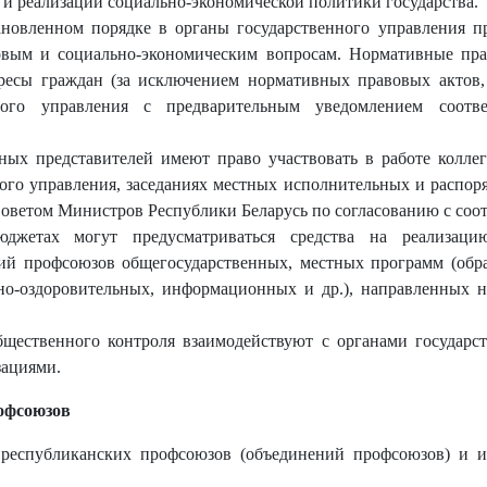
 и реализации социально-экономической политики государства.
новленном порядке в органы государственного управления п
довым и социально-экономическим вопросам. Нормативные пр
ресы граждан (за исключением нормативных правовых актов,
ного управления с предварительным уведомлением соотв
ых представителей имеют право участвовать в работе колле
ого управления, заседаниях местных исполнительных и распор
Советом Министров Республики Беларусь по согласованию с со
юджетах могут предусматриваться средства на реализац
ий профсоюзов общегосударственных, местных программ (образ
рно-оздоровительных, информационных и др.), направленных н
щественного контроля взаимодействуют с органами государс
зациями.
рофсоюзов
 республиканских профсоюзов (объединений профсоюзов) и и