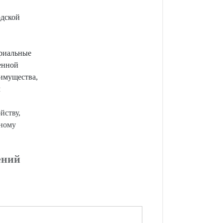
одской
ориальные
енной
имущества,
м
йству,
нному
ений