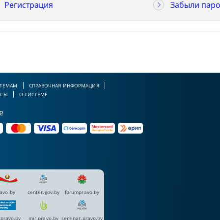
Регистрация
Забыли паро
 ТЕМАМ
СПРАВОЧНАЯ ИНФОРМАЦИЯ
РСЫ
О СИСТЕМЕ
е
avo.by
center.gov.by
forumpravo.by
pravo.by
mir.pravo.by
seminar.pravo.by