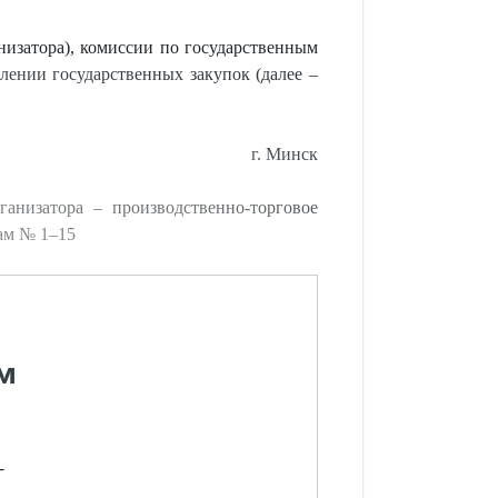
анизатора), комиссии по государственным
лении государственных закупок (далее –
г. Минск
анизатора – производственно-торговое
там № 1–15
м
-