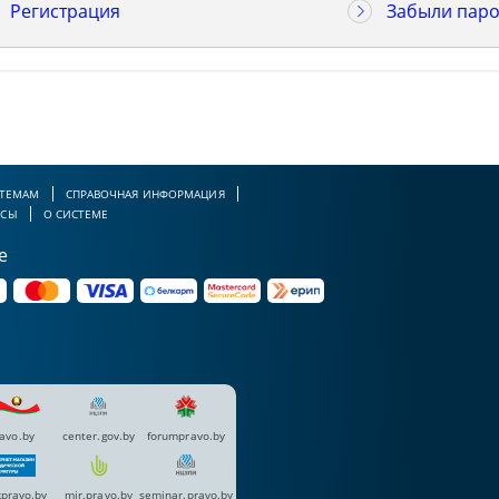
Регистрация
Забыли паро
 ТЕМАМ
СПРАВОЧНАЯ ИНФОРМАЦИЯ
РСЫ
О СИСТЕМЕ
е
avo.by
center.gov.by
forumpravo.by
pravo.by
mir.pravo.by
seminar.pravo.by