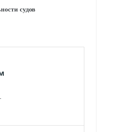
ности судов
м
-