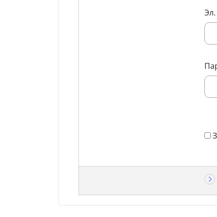
Эл.
Па