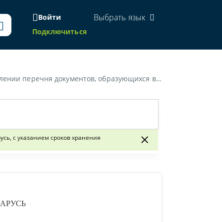
Выбрать язык
Войти
Подключиться
удов общей юрисдикции Республики Беларусь, с указанием сроков хранения»
сь, с указанием сроков хранения
ЛАРУСЬ