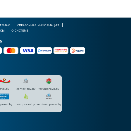
 ТЕМАМ
СПРАВОЧНАЯ ИНФОРМАЦИЯ
РСЫ
О СИСТЕМЕ
е
avo.by
center.gov.by
forumpravo.by
pravo.by
mir.pravo.by
seminar.pravo.by