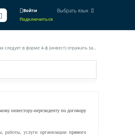
Выбрать язык
Войти
Подключиться
рямому инвестору-нерезиденту по договору купли-продажи на условиях предоплаты?»
мому инвестору-нерезиденту по договору
ы, работы, услуги организации прямого