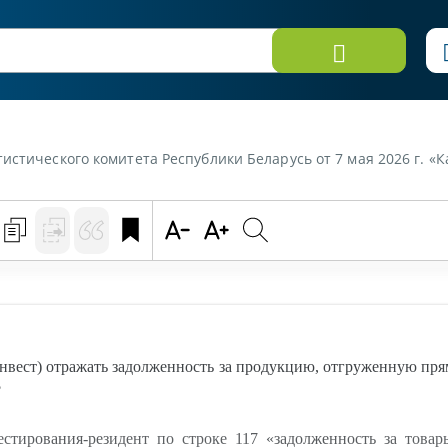
ки Беларусь от 7 мая 2026 г. «Как следует в форме 4-ф (инвест) отражать задолженность за продукцию, отгруженную п
нвест) отражать задолженность за продукцию, отгруженную пря
?
тирования-резидент по строке 117 «задолженность за товар