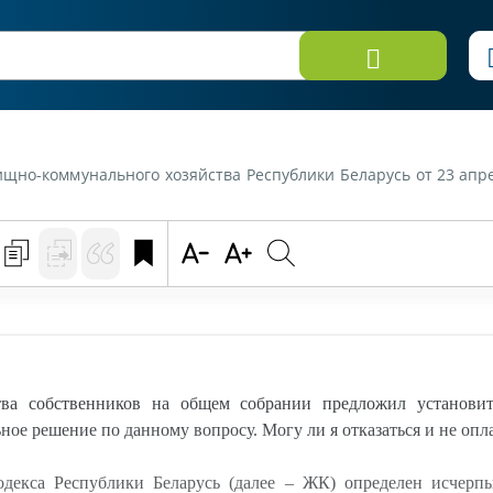
23 апреля 2026 г. «Председатель товарищества собственников на общем собрании предложил установить камеры видеонаблюдения. При этом большинством было прин
тва собственников на общем собрании предложил установи
ое решение по данному вопросу. Могу ли я отказаться и не опл
екса Республики Беларусь (далее – ЖК) определен исчер