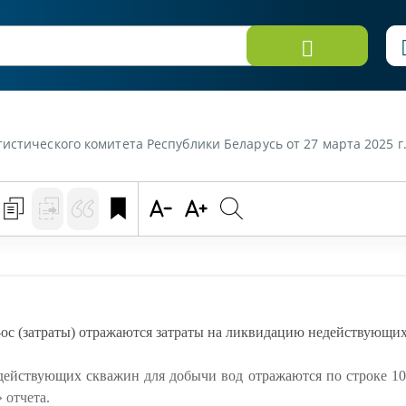
ета Республики Беларусь от 27 марта 2025 г. «По какой строке в форме 1-ос (затраты) отражают
ос (затраты) отражаются затраты на ликвидацию недействующи
ействующих скважин для добычи вод отражаются по строке 105
 отчета.