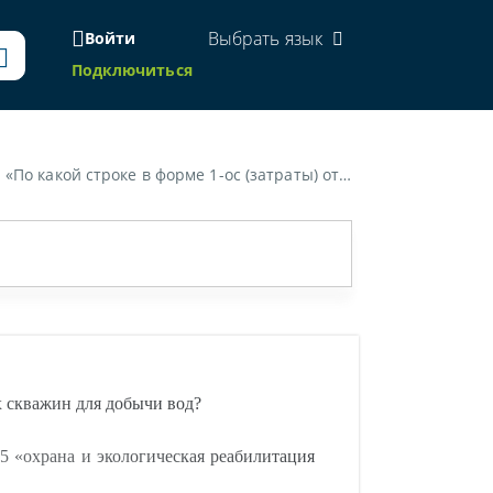
Выбрать язык
Войти
Подключиться
ся затраты на ликвидацию недействующих скважин для добычи вод?»
х скважин для добычи вод?
 «охрана и экологическая реабилитация