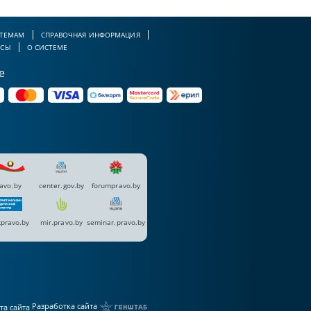
 ТЕМАМ
СПРАВОЧНАЯ ИНФОРМАЦИЯ
РСЫ
О СИСТЕМЕ
е
avo.by
center.gov.by
forumpravo.by
pravo.by
mir.pravo.by
seminar.pravo.by
Разработка сайта
та сайта