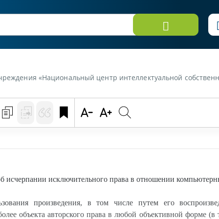
льный центр интеллектуальной собственности» от 1 июня 2024 г. «Действуют ли положения об исч
б исчерпании исключительного права в отношении компьютерн
ования произведения, в том числе путем его воспроизведе
более объекта авторского права в любой объективной форме (в 