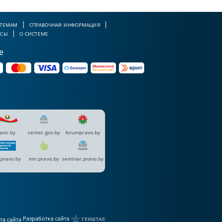
 ТЕМАМ
СПРАВОЧНАЯ ИНФОРМАЦИЯ
РСЫ
О СИСТЕМЕ
е
avo.by
center.gov.by
forumpravo.by
pravo.by
mir.pravo.by
seminar.pravo.by
Разработка сайта
та сайта