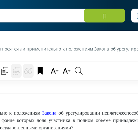
 урегулировании неплатежеспособности к государственным организациям коммерческие организации, в уставном фонде которых доля участника в полном объеме прин
льно к положениям
Закона
об урегулировании неплатежеспособ
м фонде которых доля участника в полном объеме принадле
осударственными организациями?