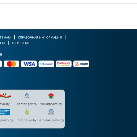
 ТЕМАМ
СПРАВОЧНАЯ ИНФОРМАЦИЯ
РСЫ
О СИСТЕМЕ
е
avo.by
center.gov.by
forumpravo.by
pravo.by
mir.pravo.by
seminar.pravo.by