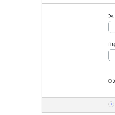
Эл.
Па