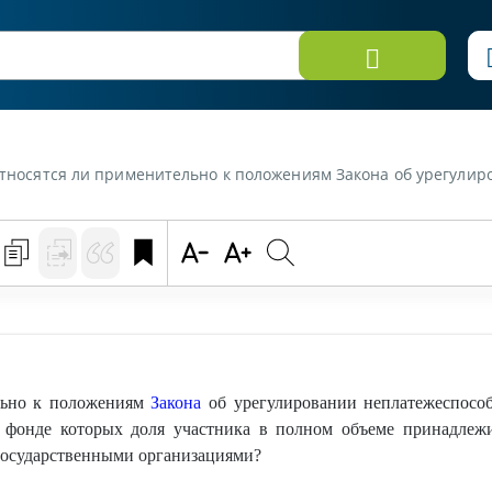
 урегулировании неплатежеспособности к государственным организациям коммерческие организации, в уставном фонде которых доля участника в полном объеме прин
льно к положениям
Закона
об урегулировании неплатежеспособ
м фонде которых доля участника в полном объеме принадле
осударственными организациями?