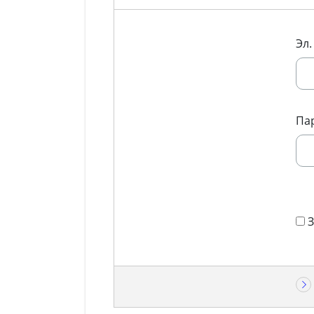
Эл.
Па