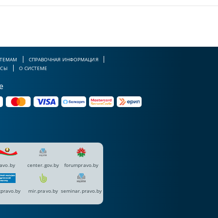
 ТЕМАМ
СПРАВОЧНАЯ ИНФОРМАЦИЯ
РСЫ
О СИСТЕМЕ
е
avo.by
center.gov.by
forumpravo.by
pravo.by
mir.pravo.by
seminar.pravo.by