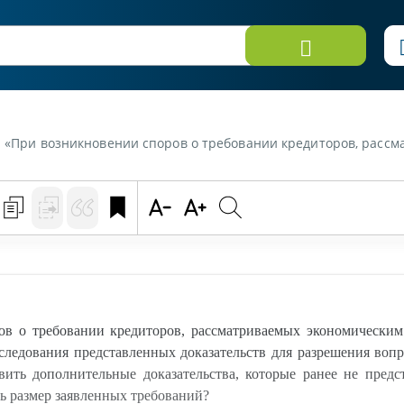
удом в соответствии со ст. 73 Закона, каковы пределы рассмотрения дела и исследования представленных доказательств для разрешения вопроса законности принятого управляющим решения? Могут ли кредиторы представить дополни
в о требовании кредиторов, рассматриваемых экономическим
следования представленных доказательств для разрешения во
ить дополнительные доказательства, которые ранее не пред
ть размер заявленных требований?