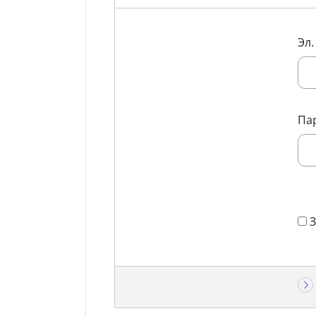
Эл.
Па