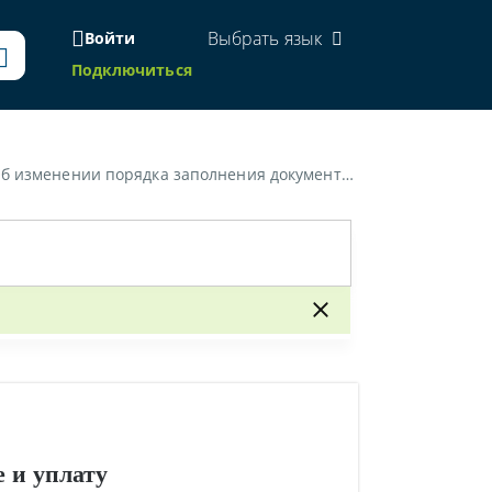
Выбрать язык
Войти
Подключиться
та, отражающего исчисление и уплату утилизационного сбора»
 и уплату