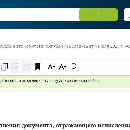
итета Республики Беларусь от 4 июля 2024 г. «Об изменении порядка заполнения докумен
тражающего исчисление и уплату утилизационного сбора
лнения документа, отражающего исчисление