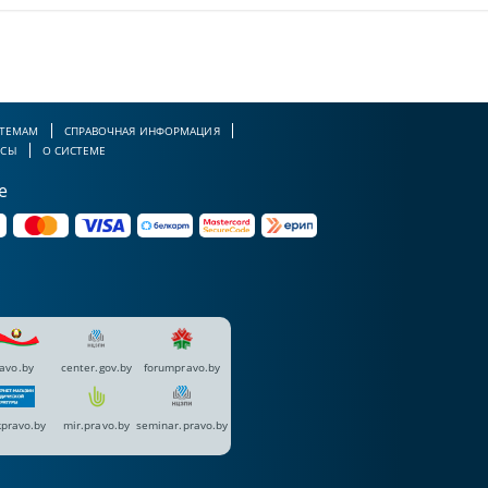
 ТЕМАМ
СПРАВОЧНАЯ ИНФОРМАЦИЯ
РСЫ
О СИСТЕМЕ
е
avo.by
center.gov.by
forumpravo.by
pravo.by
mir.pravo.by
seminar.pravo.by