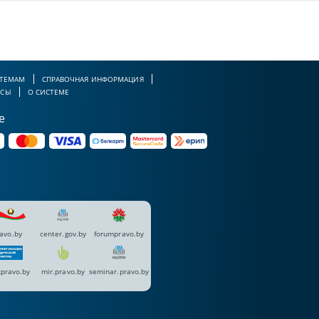
 ТЕМАМ
СПРАВОЧНАЯ ИНФОРМАЦИЯ
РСЫ
О СИСТЕМЕ
е
avo.by
center.gov.by
forumpravo.by
pravo.by
mir.pravo.by
seminar.pravo.by