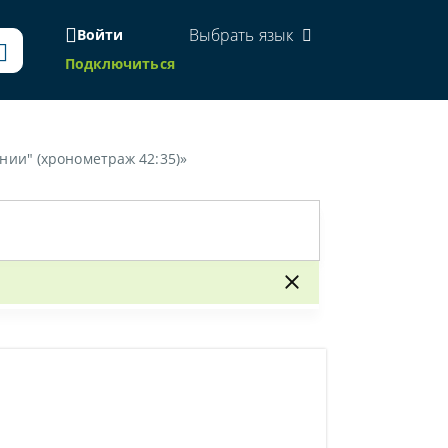
Выбрать язык
Войти
Подключиться
ии" (хронометраж 42:35)»