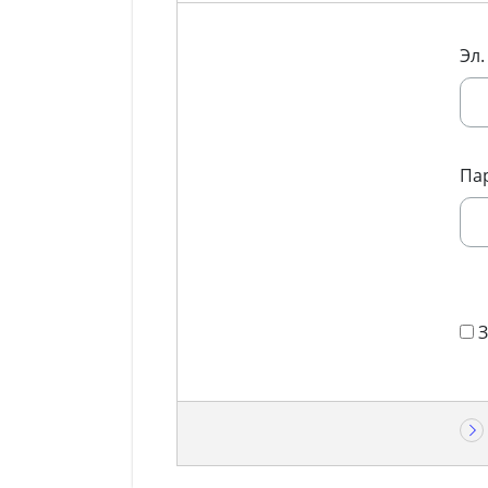
Эл.
Па