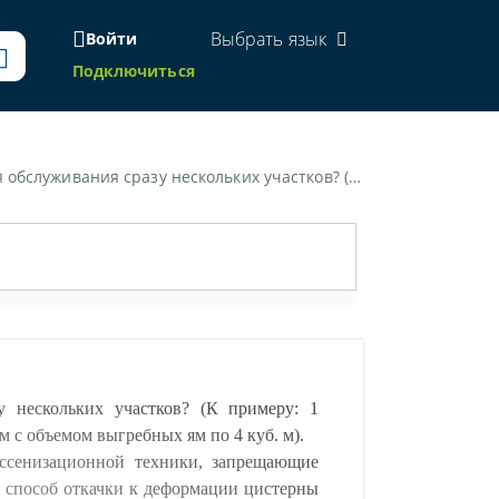
Выбрать язык
Войти
Подключиться
ки, запрещающие производить откачку жидких отходов одним рейсом из нескольких выгребных ям? Не приведет ли такой способ откачки к деформации цистерны от избыточного разряжения?»
 нескольких участков? (К примеру: 1
 с объемом выгребных ям по 4 куб. м).
ассенизационной техники, запрещающие
й способ откачки к деформации цистерны