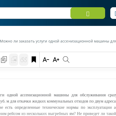
примеру: 1 ассенизационная машина с цистерной 9 куб. м для откачки жидких коммунальных отходов по двум адресам с объемом выгребных ям по 4 куб. м). Или же на законодательном уровне есть определенные технические нормы по эксплуатации ассенизационной техни
ги одной ассенизационной машины для обслуживания сразу
уб. м для откачки жидких коммунальных отходов по двум адресам
не есть определенные технические нормы по эксплуатации 
ним рейсом из нескольких выгребных ям? Не приведет ли тако