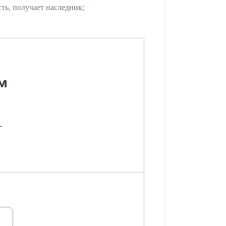
ть, получает наследник;
м
-