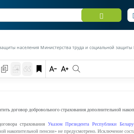
рства труда и социальной защиты Республики Беларусь от 29 декабря 2021 г. «Можно ли досрочно прекратить
тить договор добровольного страхования дополнительной нако
оговора страхования
Указом Президента Республики Белар
ой накопительной пенсии» не предусмотрено. Исключение сост