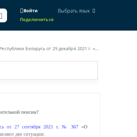
Выбрать язык
Войти
Подключиться
 договор добровольного страхования дополнительной накопительной пенсии?»
пительной пенсии?
усь от 27 сентября 2021 г. № 367
«О
авляют две ситуации: