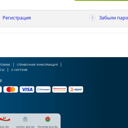
Регистрация
Забыли паро
 ТЕМАМ
СПРАВОЧНАЯ ИНФОРМАЦИЯ
РСЫ
О СИСТЕМЕ
е
avo.by
center.gov.by
forumpravo.by