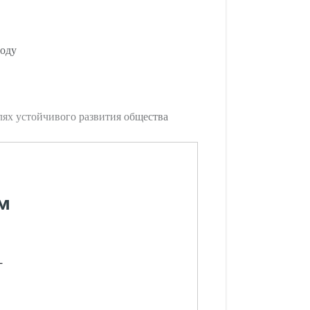
году
ях устойчивого развития общества
м
-