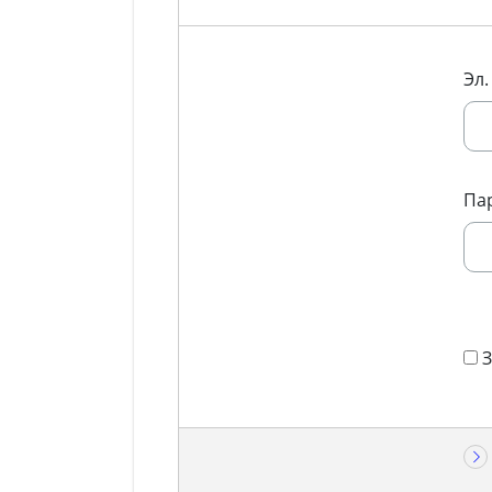
Эл.
Па