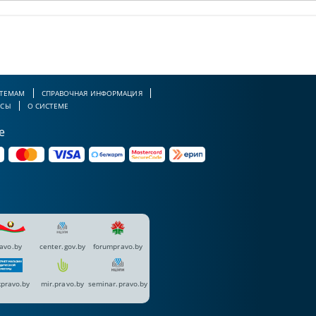
 ТЕМАМ
СПРАВОЧНАЯ ИНФОРМАЦИЯ
РСЫ
О СИСТЕМЕ
е
avo.by
center.gov.by
forumpravo.by
pravo.by
mir.pravo.by
seminar.pravo.by