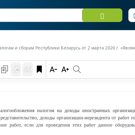
ообложения налогом на доходы иностранных организаций, не осуществляющих деятельность в Республике Беларусь через постоянное представительство, доходы организации-нерезидента от работ по наладке, обследованию, обс
логообложения налогом на доходы иностранных организаци
представительство, доходы организации-нерезидента от работ 
ние работ, если для проведения этих работ данное оборудов