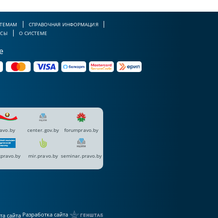
 ТЕМАМ
СПРАВОЧНАЯ ИНФОРМАЦИЯ
РСЫ
О СИСТЕМЕ
е
avo.by
center.gov.by
forumpravo.by
pravo.by
mir.pravo.by
seminar.pravo.by
Разработка сайта
та сайта