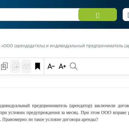
(арендатор) заключили договор аренды оборудования на один год с возможностью досрочного расторжения при условии предупреждения за месяц. При этом ООО вправе расторг
дивидуальный предприниматель (арендатор) заключили догов
при условии предупреждения за месяц. При этом ООО вправе р
 Правомерно ли такое условие договора аренды?