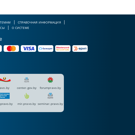
 ТЕМАМ
СПРАВОЧНАЯ ИНФОРМАЦИЯ
РСЫ
О СИСТЕМЕ
е
avo.by
center.gov.by
forumpravo.by
pravo.by
mir.pravo.by
seminar.pravo.by