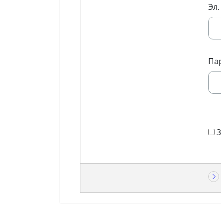
Эл.
Па