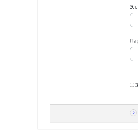
Эл.
Па