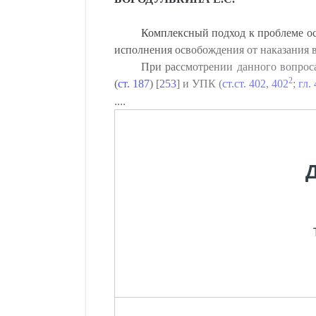
Комплексный подход к проблеме ос
исполнения освобождения от наказания в
При рассмотрении данного вопрос
2
(
ст. 187
) [
253
] и УПК (
ст.ст. 402
,
402
;
гл.
....