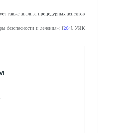
ует также анализа процедурных аспектов
ы безопасности и лечения») [
264
], УИК
м
-