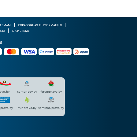
 ТЕМАМ
СПРАВОЧНАЯ ИНФОРМАЦИЯ
РСЫ
О СИСТЕМЕ
е
avo.by
center.gov.by
forumpravo.by
pravo.by
mir.pravo.by
seminar.pravo.by