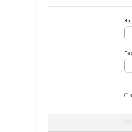
Эл.
Па