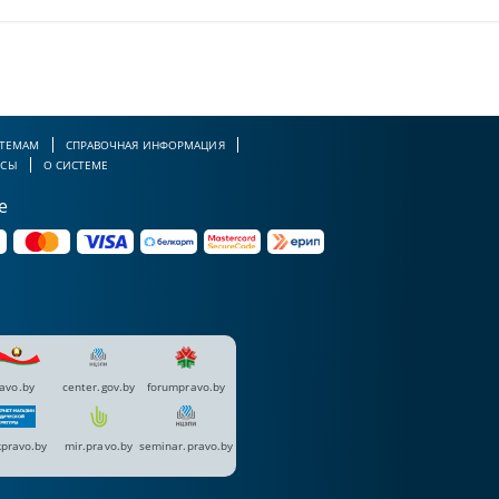
 ТЕМАМ
СПРАВОЧНАЯ ИНФОРМАЦИЯ
РСЫ
О СИСТЕМЕ
е
avo.by
center.gov.by
forumpravo.by
pravo.by
mir.pravo.by
seminar.pravo.by