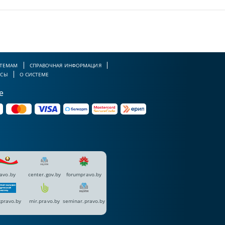
 ТЕМАМ
СПРАВОЧНАЯ ИНФОРМАЦИЯ
РСЫ
О СИСТЕМЕ
е
avo.by
center.gov.by
forumpravo.by
pravo.by
mir.pravo.by
seminar.pravo.by