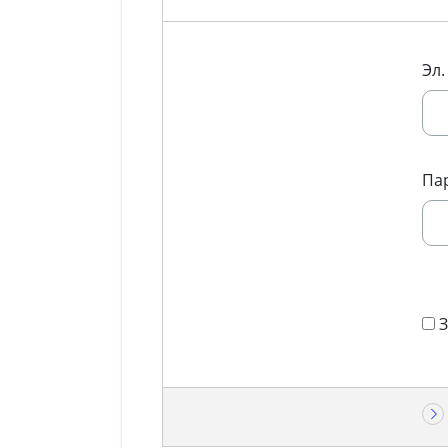
Эл.
Па