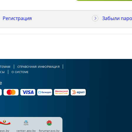
Регистрация
Забыли паро
 ТЕМАМ
СПРАВОЧНАЯ ИНФОРМАЦИЯ
РСЫ
О СИСТЕМЕ
е
avo.by
center.gov.by
forumpravo.by