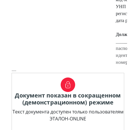
УНП _
регист
дата р
Должн
______
паспор
идент
номер 
....
Документ показан в сокращенном
(демонстрационном) режиме
Текст документа доступен только пользователям
ЭТАЛОН-ONLINE