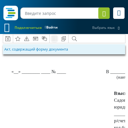
Войти
Подключиться
Выбрать язык
Акт, содержащий форму документа
«__» ________ ____ № ____
В _______
(наим
Взыск
Садово
юридич
______
р/счет
код ба