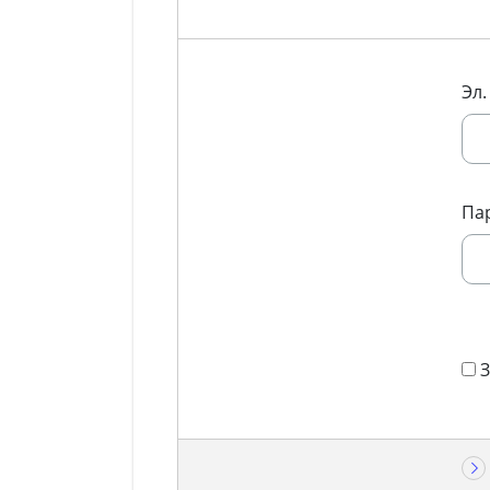
Эл.
Па