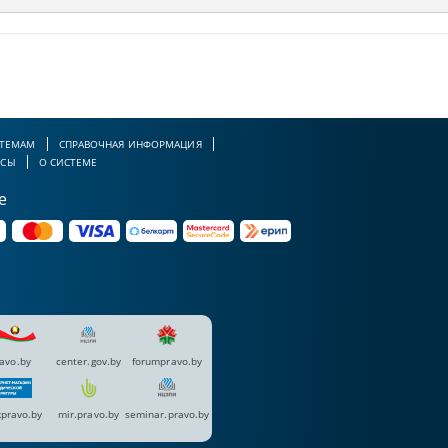
 ТЕМАМ
СПРАВОЧНАЯ ИНФОРМАЦИЯ
РСЫ
О СИСТЕМЕ
е
avo.by
center.gov.by
forumpravo.by
pravo.by
mir.pravo.by
seminar.pravo.by